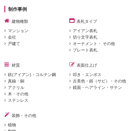
制作事例
建物種類
表札タイプ
マンション
アイアン表札
会社
切り文字表札
戸建て
オーナメント・ その他
プレート表札
材質
表面仕上げ
鉄(アイアン)・コルテン鋼
叩き・エンボス
真鍮・銅
古美色・錆（サビ）・その他
アクリル
鏡面・ヘアライン・サテン
木・その他
ステンレス
装飾・その他
植物