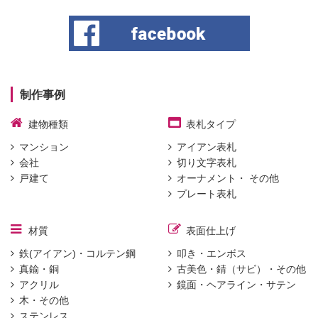
制作事例
建物種類
表札タイプ
マンション
アイアン表札
会社
切り文字表札
戸建て
オーナメント・ その他
プレート表札
材質
表面仕上げ
鉄(アイアン)・コルテン鋼
叩き・エンボス
真鍮・銅
古美色・錆（サビ）・その他
アクリル
鏡面・ヘアライン・サテン
木・その他
ステンレス