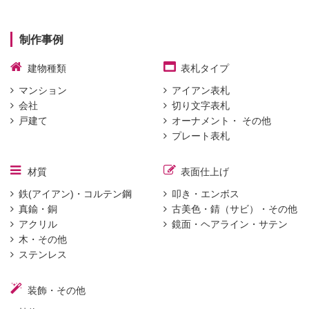
制作事例
建物種類
表札タイプ
マンション
アイアン表札
会社
切り文字表札
戸建て
オーナメント・ その他
プレート表札
材質
表面仕上げ
鉄(アイアン)・コルテン鋼
叩き・エンボス
真鍮・銅
古美色・錆（サビ）・その他
アクリル
鏡面・ヘアライン・サテン
木・その他
ステンレス
装飾・その他