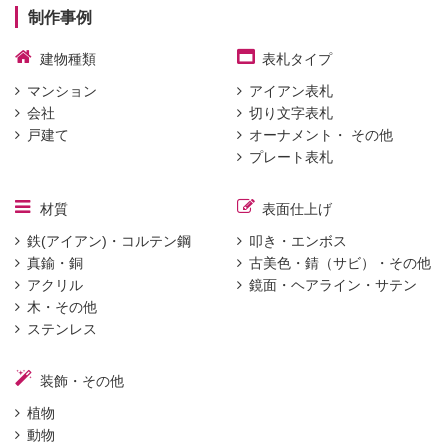
制作事例
建物種類
表札タイプ
マンション
アイアン表札
会社
切り文字表札
戸建て
オーナメント・ その他
プレート表札
材質
表面仕上げ
鉄(アイアン)・コルテン鋼
叩き・エンボス
真鍮・銅
古美色・錆（サビ）・その他
アクリル
鏡面・ヘアライン・サテン
木・その他
ステンレス
装飾・その他
植物
動物