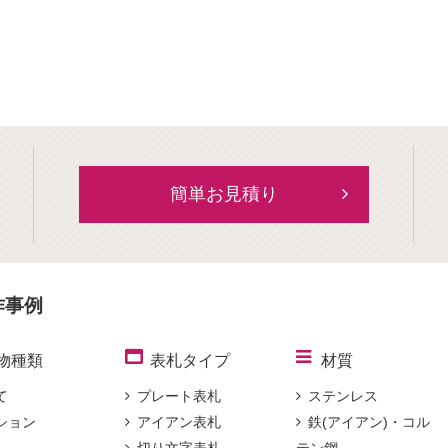
簡単お見積り
作事例
物種類
表札タイプ
材質
て
プレート表札
ステンレス
ション
アイアン表札
鉄(アイアン)・コル
切り文字表札
テン鋼