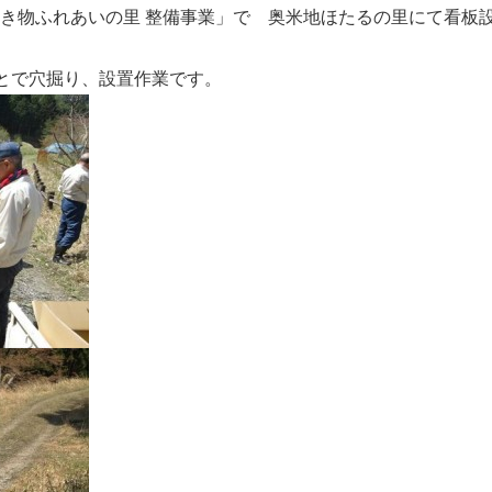
 生き物ふれあいの里 整備事業」で 奥米地ほたるの里にて看板
とで穴掘り、設置作業です。